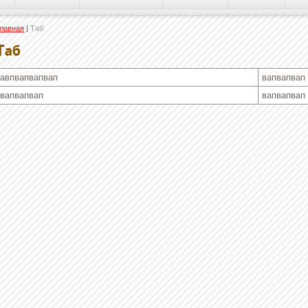
лавная
|
Таб
Таб
авпвапвапвап
вапвапвап
вапвапвап
вапвапвап