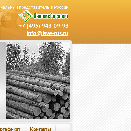
иальный представитель в России
+7 (495) 943-09-93
info@isve-rus.ru
ртификат
Контакты